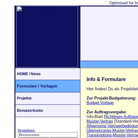
Optimised for I
HOME / News
Info & Formulare
Formulare / Vorlagen
Hier findest Du als Projektlei
Zur Projekt-Budgetierung:
Projekte
Budget-Vorlage
Benutzerkonto
Zur Auftragsvergabe:
Info-Blatt
Richtlinien Auftra
Muster-Vertrag
(Standard-Ver
Allgemeine Vertragsbedingu
Übersetzungs-Muster-Vertra
Registrieren
Transkriptions-Muster-Vertra