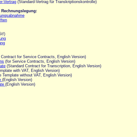
er-Vertrag
(Standard-Vertrag für Transkriptionskontrolle)
d Rechnungslegung:
stungsabnahme
ften
t!)
ung
ung
Contract for Service Contracts, English Version)
ons
(for Service Contracts, English Version)
late
(Standard Contract for Transcription, English Version)
mplate with VAT, English Version)
 Template without VAT, English Version)
te
(English Version)
ate
(English Version)