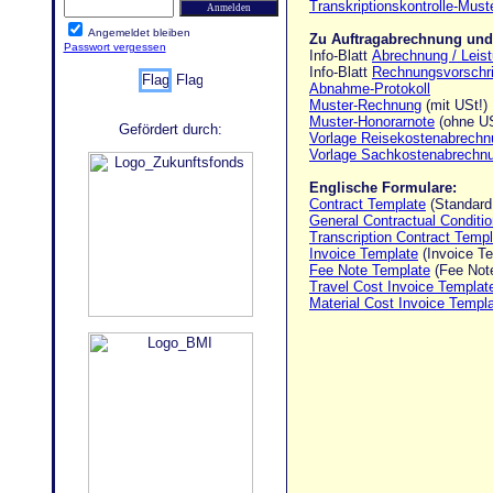
Transkriptionskontrolle-Must
Angemeldet bleiben
Zu Auftragabrechnung un
Passwort vergessen
Info-Blatt
Abrechnung / Lei
Info-Blatt
Rechnungsvorschri
Abnahme-Protokoll
Muster-Rechnung
(mit USt!)
Muster-Honorarnote
(ohne US
Gefördert durch:
Vorlage Reisekostenabrechn
Vorlage Sachkostenabrechn
Englische Formulare:
Contract Template
(Standard 
General Contractual Conditi
Transcription Contract Temp
Invoice Template
(Invoice Te
Fee Note Template
(Fee Note
Travel Cost Invoice Templa
Material Cost Invoice Templ